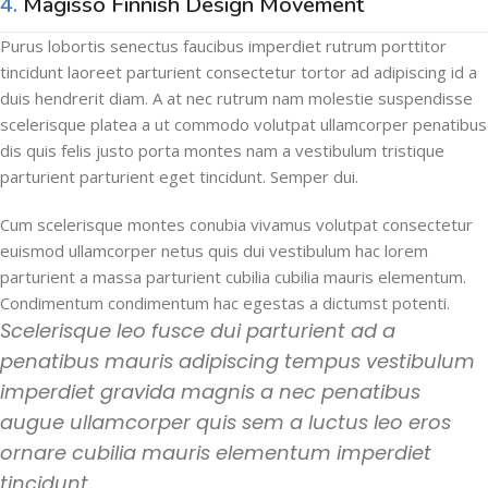
4.
Magisso Finnish Design Movement
Purus lobortis senectus faucibus imperdiet rutrum porttitor
tincidunt laoreet parturient consectetur tortor ad adipiscing id a
duis hendrerit diam. A at nec rutrum nam molestie suspendisse
scelerisque platea a ut commodo volutpat ullamcorper penatibus
dis quis felis justo porta montes nam a vestibulum tristique
parturient parturient eget tincidunt. Semper dui.
Cum scelerisque montes conubia vivamus volutpat consectetur
euismod ullamcorper netus quis dui vestibulum hac lorem
parturient a massa parturient cubilia cubilia mauris elementum.
Condimentum condimentum hac egestas a dictumst potenti.
Scelerisque leo fusce dui parturient ad a
penatibus mauris adipiscing tempus vestibulum
imperdiet gravida magnis a nec penatibus
augue ullamcorper quis sem a luctus leo eros
ornare cubilia mauris elementum imperdiet
tincidunt.