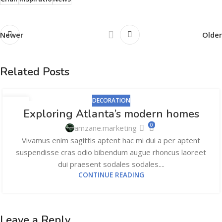
Newer
Older
Related Posts
DECORATION
27
Exploring Atlanta’s modern homes
AUG
0
amzane.marketing
Vivamus enim sagittis aptent hac mi dui a per aptent
suspendisse cras odio bibendum augue rhoncus laoreet
dui praesent sodales sodales....
CONTINUE READING
Leave a Reply