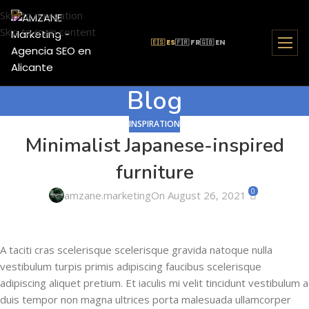
Skip to navigation
Skip to main content
🇪🇸 ES
🇫🇷 FR
🇬🇧 EN
Blog
INSPIRATION
Minimalist Japanese-inspired
furniture
0
amzane.marketing
On August 26, 2021
A taciti cras scelerisque scelerisque gravida natoque nulla
vestibulum turpis primis adipiscing faucibus scelerisque
adipiscing aliquet pretium. Et iaculis mi velit tincidunt vestibulum a
duis tempor non magna ultrices porta malesuada ullamcorper