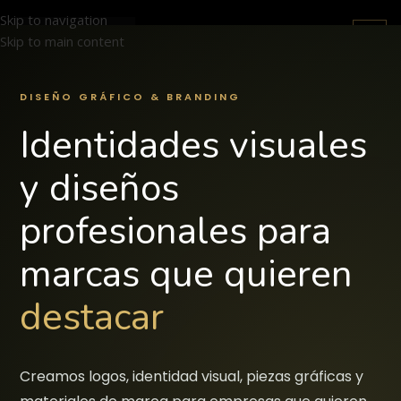
Skip to navigation
🇪🇸 ES
🇫🇷 FR
🇬🇧 EN
Skip to main content
DISEÑO GRÁFICO & BRANDING
Identidades visuales
y diseños
profesionales para
marcas que quieren
destacar
Creamos logos, identidad visual, piezas gráficas y