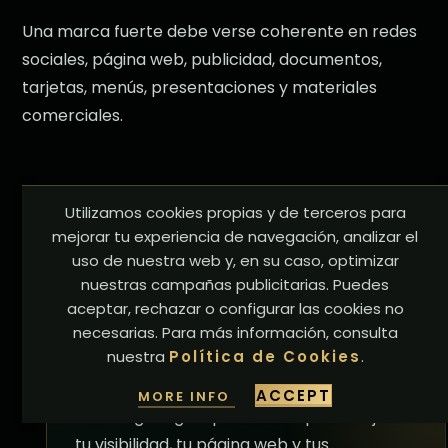
Una marca fuerte debe verse coherente en redes
sociales, página web, publicidad, documentos,
tarjetas, menús, presentaciones y materiales
comerciales.
Utilizamos cookies propias y de terceros para
mejorar tu experiencia de navegación, analizar el
¿Listo para atraer
uso de nuestra web y, en su caso, optimizar
más clientes
desde
nuestras campañas publicitarias. Puedes
aceptar, rechazar o configurar las cookies no
Google?
necesarias. Para más información, consulta
nuestra
Política de Cookies
.
Hablemos de tu proyecto y creemos una
ACCEPT
MORE INFO
estrategia digital profesional para mejorar
tu visibilidad, tu página web y tus